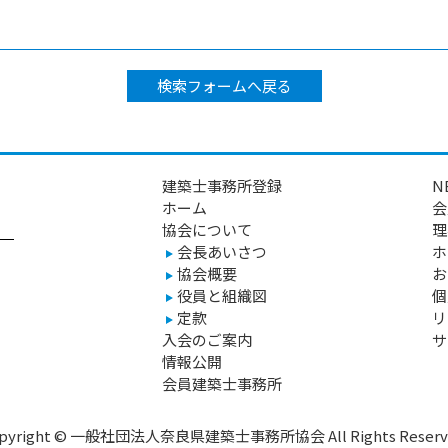
検索フォームへ戻る
建築士事務所登録
N
ホーム
会
協会について
理
会長あいさつ
ホ
協会概要
お
役員と組織図
個
定款
リ
入会のご案内
サ
情報公開
会員建築士事務所
pyright © 一般社団法人奈良県建築士事務所協会 All Rights Reserv