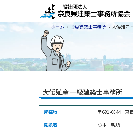
ホーム
›
会員建築士事務所
›
大倭殖産 
大倭殖産 一級建築士事務所
所在地
〒631-0044 奈
開設者
杉本 朝順